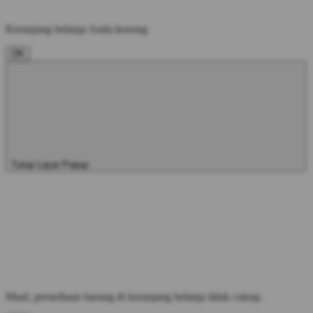
Keranjang belanja Anda kosong
OK
Tutup Layar Popup
Maaf, persediaan barang di keranjang belanja tidak cukup.