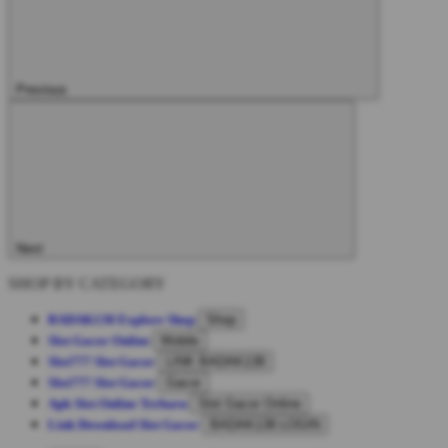
Previous
Next
SHOP BY CATEGORY
BADAK138
Explore Shop
Shop
Slot Gacor Online
Mobile
Slot777 Slot Gacor
LINK BADAK138
Slot777 Slot Gacor
Gacor
Apk Slot Online Terbaru
Slot Gacor Online
Link Download Slot Gacor
BADAK138 LOGIN