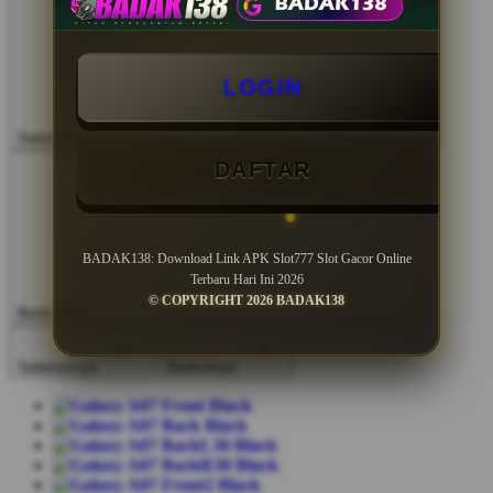
LOGIN
Sebelumnya
DAFTAR
BADAK138: Download Link APK Slot777 Slot Gacor Online
Terbaru Hari Ini 2026
© COPYRIGHT 2026 BADAK138
Berikutnya
Sebelumnya
Berikutnya