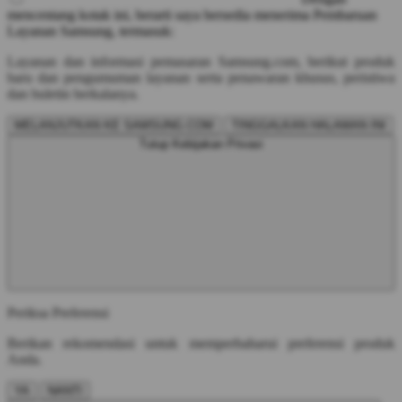
mencentang kotak ini, berarti saya bersedia menerima Pembaruan
Layanan Samsung, termasuk:
Layanan dan informasi pemasaran Samsung.com, berikut produk
baru dan pengumuman layanan serta penawaran khusus, peristiwa
dan buletin berkalanya.
MELANJUTKAN KE SAMSUNG.COM
TINGGALKAN HALAMAN INI
Tutup Kebijakan Privasi
Periksa Preferensi
Berikan rekomendasi untuk memperbaharui preferensi produk
Anda.
YA
NANTI