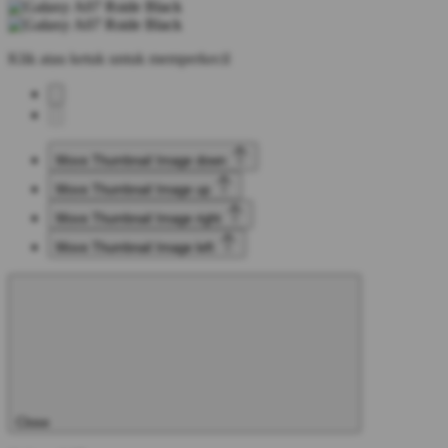
Klik atau ketuk untuk memperkecil
Move Thumbnail Image down
Move Thumbnail Image up
Move Thumbnail Image right
Move Thumbnail Image left
Close