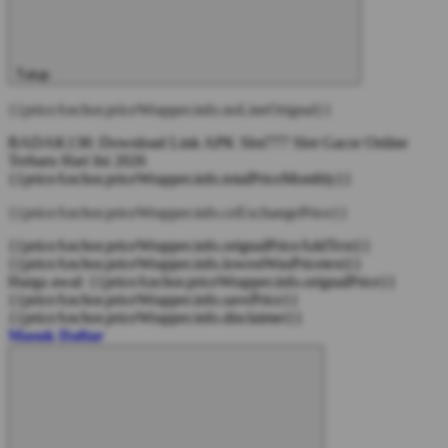
Tutup
{{priceAnchor.priceWrapper.info.noLineOrignal}}
BADAK138: Download Link APK Slot777 Slot Gacor Online
Terbaru Hari Ini 2026
{{priceAnchor.priceWrapper.info.totalPriceMonthly}}
{{priceAnchor.priceWrapper.info.ceExchangePrice}}
{{priceAnchor.priceWrapper.info.orignalPriceAddText}}
{{priceAnchor.priceWrapper.info.lowestWasPricetext}}
Harga awal:
{{priceAnchor.priceWrapper.info.orignalPrice}}
{{priceAnchor.priceWrapper.info.savePrice}}
{{priceAnchor.priceWrapper.info.disclaimer}}
Masuk
Daftar