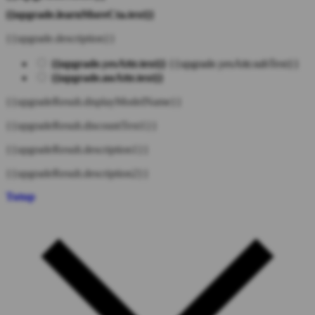
{{upgrade.learnMoreCta.text}}
{{upgrade.description}}
{{upgrade.yesAttr.text}}
{{upgrade.yesAttr.subText}}
{{upgrade.noAttr.text}}
{{upgradeResult.displayModelName}}
{{upgradeResult.discountText1}}
{{upgradeResult.description1}}
{{upgradeResult.description2}}
Tutup