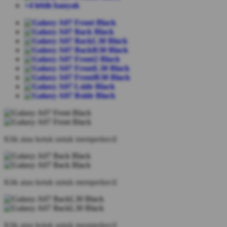
+4 lebih banyak
Klik atau ketuk untuk memperkecil
Klik atau ketuk untuk memperkecil
Klik atau ketuk untuk memperkecil