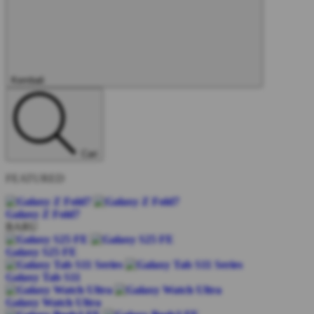
Tutup
Kembali
Cari
FEATURED
Galaxy Z Fold7
BARU
Galaxy S25 FE
Galaxy Tab S11
Galaxy Watch Ultra