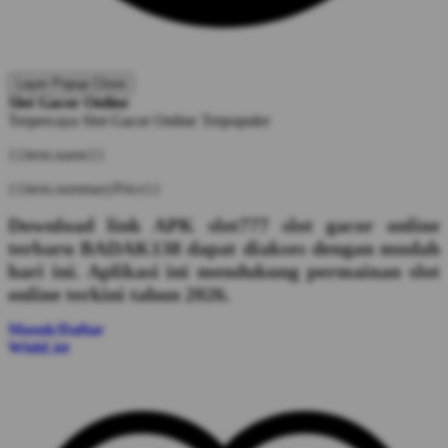
Layer Popup Close
Slot Gacor Online
Terpercaya
Slot Gacor Online
Terpopuler
{{item.name}}
{{item.summaryPrice}}
Download link APK slot777 slot gacor online
terbaru BADAK138 dapat diakses dengan mudah
hari ini. Aplikasi ini mendukung permainan slot
online terkini tahun 2026.
Masuk/Daftar
WishList