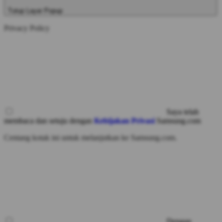
Tutup Layar Popup
Privacy Policy
Saya telah
membaca dan setuju dengan
Kebijakan Privasi
Samsung.com
Centang kotak ini untuk melanjutkan ke Samsung.com.
Dengan