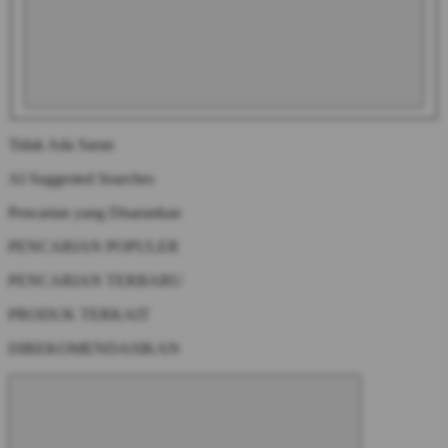
Tidak Ada Saran
AI Suggested Searches
Pencarian yang Disarankan
PENCARIAN POPULER
PENCARIAN TERBARU
PRODUK TERKAIT
DIREKOMENDASIKAN